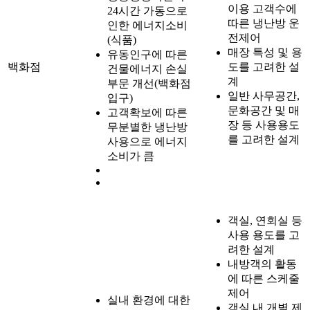
이용 고객수에
24시간 가동으로
따른 냉난방 운
인한 에너지소비
전제어
(식품)
매장 특성 및 용
유동인구에 따른
백화점
도를 고려한 설
건물에너지 손실
계
부문 개선(백화점
일반 사무공간,
입구)
문화공간 및 매
고객확보에 따른
장 등 사용용도
무분별한 냉난방
를 고려한 설계
사용으로 에너지
소비가 큼
객실, 연회실 등
사용 용도를 고
려한 설계
내방객의 활동
에 따른 스케줄
제어
실내 환경에 대한
객실 내 개별 제