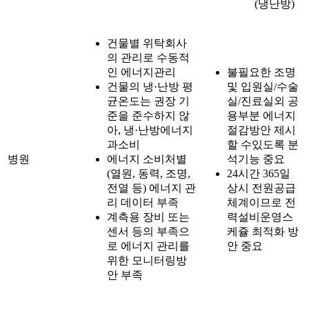
(냉난방)
건물별 위탁회사
의 관리로 수동적
인 에너지관리
불필요한 조명
건물의 냉·난방 평
및 입원실/수술
균온도는 권장 기
실/진료실외 공
준을 준수하지 않
용부분 에너지
아, 냉·난방에너지
절감방안 제시
과소비
할 수있도록 분
병원
에너지 소비처별
석기능 중요
(열원, 동력, 조명,
24시간 365일
전열 등) 에너지 관
상시 전원공급
리 데이터 부족
체계이므로 전
계측용 장비 또는
력설비운영스
센서 등의 부족으
케쥴 최적화 방
로 에너지 관리를
안 중요
위한 모니터링방
안 부족