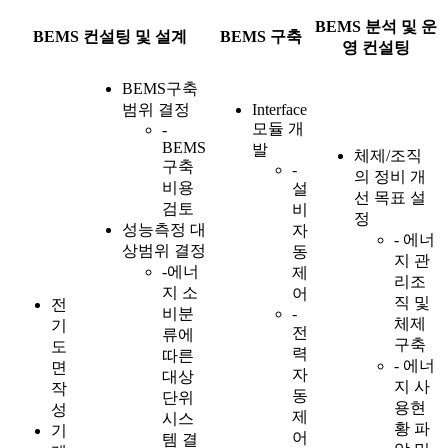
BEMS 분석 및 운
BEMS 컨설팅 및 설계
BEMS 구축
영 컨설팅
BEMS구축
범위 결정
Interface
모듈 개
-
BEMS
발
체제/조직
구축
-
의 정비 개
비용
설
선 목표 설
검토
비
정
성능측정 대
자
- 에너
상범위 결정
동
지 관
-에너
제
리조
지 소
어
직 및
전
비분
-
체제
기
전
류에
구축
도
력
따른
- 에너
면
자
대상
지 사
작
동
단위
용현
성
제
시스
황 파
기
어
템 결