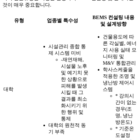
것이 매우 중요합니다.
BEMS 컨설팅 내용
유형
업종별 특수성
및 설계방향
건물용도에 따
른 각실별, 에너
시설관리 종합 통
지 사용 실태 모
제 시스템 미비
니터링 및
-재연재해,
M&V 통합관리
시설물 노후
학사스케줄을
및 예기치 못
적용한 조명 및
한 상황으로
냉난방 제어시
피해를 발생
대학
스템
시킬 때 그
* 강의시
결과를 최소
간이 없는
화시키기 위
경우(조
한 행위 및
명, 냉난
통제
방온도)
대학의 원천적 동
* 기준온
기 부족
도설정