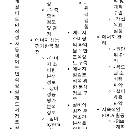
악 및
계
-
정
계획
설
원
- 계측
수립
비
격
항목
- 개선
도
검
검토
목표
면
침
및 결
설정
작
에너지
정
에너지 관
성
소비량
에너지 성능
리
자
의 파악
평가항목 결
- 원단
동
을 위한
정
위 관
제
분석정
- 에너
리
어
보 구축
지 소
- 용도
도
에너지
비량
별 소
면
절감분
분석
비량
작
석을 위
정보
파악
성
한 분석
- 장비
- 설비
설
정보 구
성능
효율
계
축
평가
파악
도
설비의
분석
지속적인
서
최적 운
정보
PDCA 활동
검
전조건
- 장비
- Plan
토
분석을
System
: 계획
설