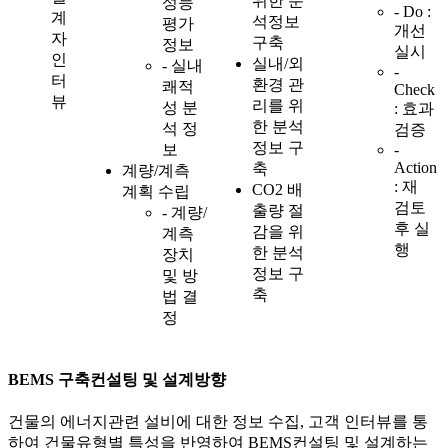
위한 분
성능
- Do :
계
석정보
평가
개선
자
구축
정보
실시
인
실내/외
- 실내
-
터
환경 관
쾌적
Check
뷰
리를 위
성 분
: 효과
한 분석
석 정
검증
정보 구
보
-
Action
축
계량/계측
: 재
CO2 배
계획 수립
검토
출량 절
- 계량/
후 실
감을 위
계측
행
한 분석
장치
정보 구
및 방
축
법 결
정
BEMS 구축컨설팅 및 설계방향
건물의 에너지관련 설비에 대한 정보 수집, 고객 인터뷰를 통
하여 건물유형별 특성을 반영하여 BEMS컨설팅 및 설계하는